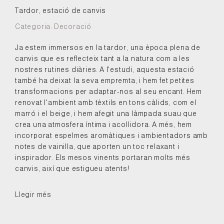
Tardor, estació de canvis
Categoria:
Decoració
Ja estem immersos en la tardor, una època plena de
canvis que es reflecteix tant a la natura com a les
nostres rutines diàries. A l'estudi, aquesta estació
també ha deixat la seva empremta, i hem fet petites
transformacions per adaptar-nos al seu encant. Hem
renovat l'ambient amb tèxtils en tons càlids, com el
marró i el beige, i hem afegit una làmpada suau que
crea una atmosfera íntima i acollidora. A més, hem
incorporat espelmes aromàtiques i ambientadors amb
notes de vainilla, que aporten un toc relaxant i
inspirador. Els mesos vinents portaran molts més
canvis, així que estigueu atents!
Llegir més