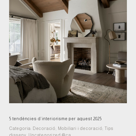
5 tendències d’interiorisme per aquest 2025
Categoria:
Decoració
,
Mobiliari i decoració
,
Tips
disseny
,
Uncategorized @ca