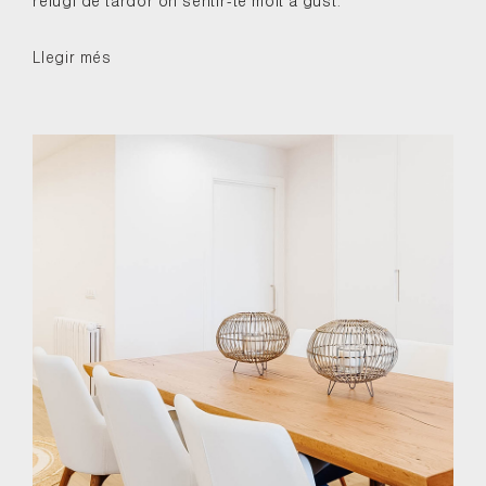
refugi de tardor on sentir-te molt a gust.
Llegir més