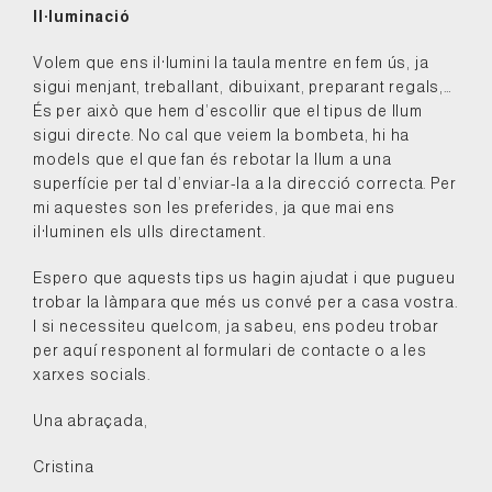
Il·luminació
Volem que ens il·lumini la taula mentre en fem ús, ja
sigui menjant, treballant, dibuixant, preparant regals,…
És per això que hem d’escollir que el tipus de llum
sigui directe. No cal que veiem la bombeta, hi ha
models que el que fan és rebotar la llum a una
superfície per tal d’enviar-la a la direcció correcta. Per
mi aquestes son les preferides, ja que mai ens
il·luminen els ulls directament.
Espero que aquests tips us hagin ajudat i que pugueu
trobar la làmpara que més us convé per a casa vostra.
I si necessiteu quelcom, ja sabeu, ens podeu trobar
per aquí responent al formulari de contacte o a les
xarxes socials.
Una abraçada,
Cristina