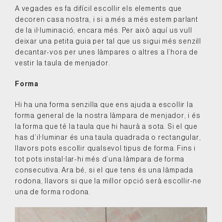
A vegades es fa difícil escollir els elements que
decoren casa nostra, i si a més a més estem parlant
de la il·luminació, encara més. Per això aquí us vull
deixar una petita guia per tal que us sigui més senzill
decantar-vos per unes làmpares o altres a l’hora de
vestir la taula de menjador.
Forma
Hi ha una forma senzilla que ens ajuda a escollir la
forma general de la nostra làmpara de menjador, i és
la forma que té la taula que hi haurà a sota. Si el que
has d’il·luminar és una taula quadrada o rectangular,
llavors pots escollir qualsevol tipus de forma. Fins i
tot pots instal·lar-hi més d’una làmpara de forma
consecutiva. Ara bé, si el que tens és una làmpada
rodona, llavors si que la millor opció serà escollir-ne
una de forma rodona.