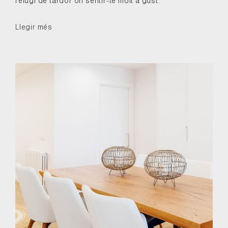
refugi de tardor on sentir-te molt a gust.
Llegir més