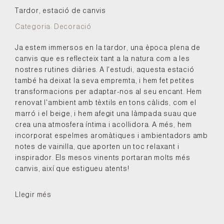
Tardor, estació de canvis
Categoria:
Decoració
Ja estem immersos en la tardor, una època plena de
canvis que es reflecteix tant a la natura com a les
nostres rutines diàries. A l'estudi, aquesta estació
també ha deixat la seva empremta, i hem fet petites
transformacions per adaptar-nos al seu encant. Hem
renovat l'ambient amb tèxtils en tons càlids, com el
marró i el beige, i hem afegit una làmpada suau que
crea una atmosfera íntima i acollidora. A més, hem
incorporat espelmes aromàtiques i ambientadors amb
notes de vainilla, que aporten un toc relaxant i
inspirador. Els mesos vinents portaran molts més
canvis, així que estigueu atents!
Llegir més