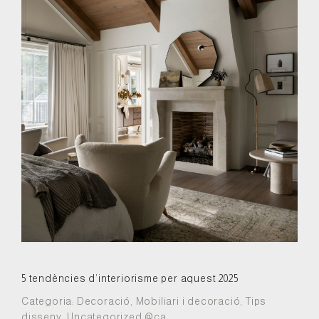
5 tendències d’interiorisme per aquest 2025
Categoria:
Decoració
,
Mobiliari i decoració
,
Tips
disseny
,
Uncategorized @ca