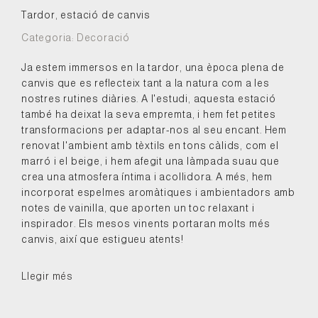
Tardor, estació de canvis
Categoria:
Decoració
Ja estem immersos en la tardor, una època plena de
canvis que es reflecteix tant a la natura com a les
nostres rutines diàries. A l'estudi, aquesta estació
també ha deixat la seva empremta, i hem fet petites
transformacions per adaptar-nos al seu encant. Hem
renovat l'ambient amb tèxtils en tons càlids, com el
marró i el beige, i hem afegit una làmpada suau que
crea una atmosfera íntima i acollidora. A més, hem
incorporat espelmes aromàtiques i ambientadors amb
notes de vainilla, que aporten un toc relaxant i
inspirador. Els mesos vinents portaran molts més
canvis, així que estigueu atents!
Llegir més