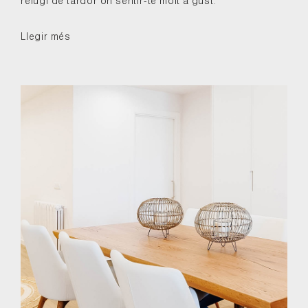
refugi de tardor on sentir-te molt a gust.
Llegir més