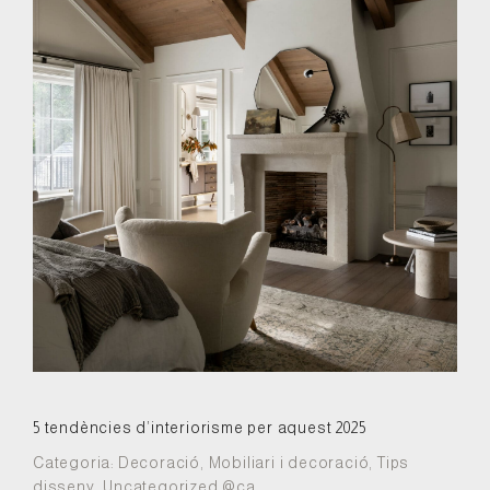
5 tendències d’interiorisme per aquest 2025
Categoria:
Decoració
,
Mobiliari i decoració
,
Tips
disseny
,
Uncategorized @ca